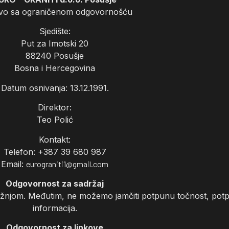
vo sa ograničenom odgovornošću
Sjedište:
Put za Imotski 20
88240 Posušje
Bosna i Hercegovina
Datum osnivanja: 13.12.1991.
Direktor:
Teo Polić
Kontakt:
Telefon: +387 39 680 987
Email:
eurograniti1@gmail.com
Odgovornost za sadržaj
ažnjom. Međutim, ne možemo jamčiti potpunu točnost, potp
informacija.
Odgovornost za linkove