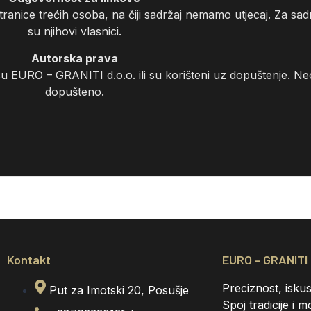
anice trećih osoba, na čiji sadržaj nemamo utjecaj. Za sadr
su njihovi vlasnici.
Autorska prava
o su EURO – GRANITI d.o.o. ili su korišteni uz dopuštenje. Ne
dopušteno.
Kontakt
EURO - GRANITI 
Preciznost, iskus
Put za Imotski 20, Posušje
Spoj tradicije i